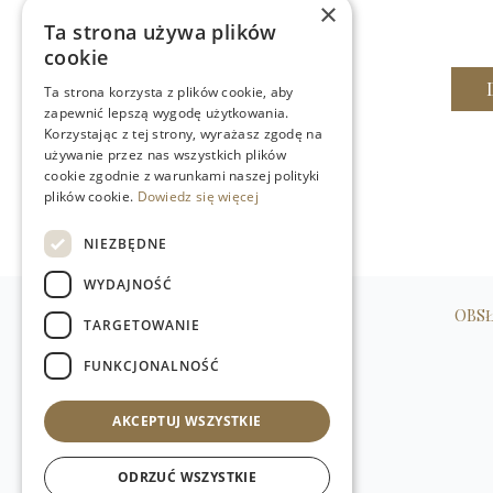
148,95 zł
×
Ta strona używa plików
cookie
DODAJ DO KOSZYKA
Ta strona korzysta z plików cookie, aby
zapewnić lepszą wygodę użytkowania.
Korzystając z tej strony, wyrażasz zgodę na
używanie przez nas wszystkich plików
cookie zgodnie z warunkami naszej polityki
plików cookie.
Dowiedz się więcej
NIEZBĘDNE
WYDAJNOŚĆ
OBSŁ
TARGETOWANIE
WILLIAM’S NATURAL PRODUCTS SP. Z O.O.
FUNKCJONALNOŚĆ
ul. Stawki 2, 00-193 Warszawa, Polska
+48 (22) 875 91 35
AKCEPTUJ WSZYSTKIE
kontakt@w-natural.pl
Obsługa sklepu internetowego
+48 798 349 435
ODRZUĆ WSZYSTKIE