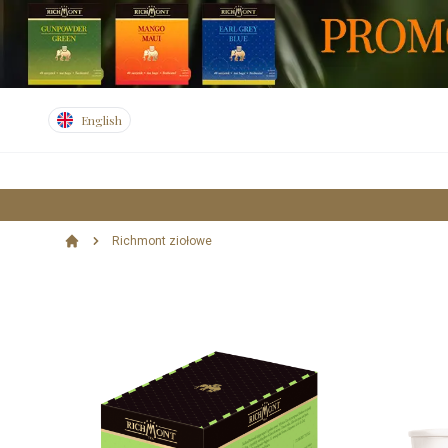
English
Richmont ziołowe