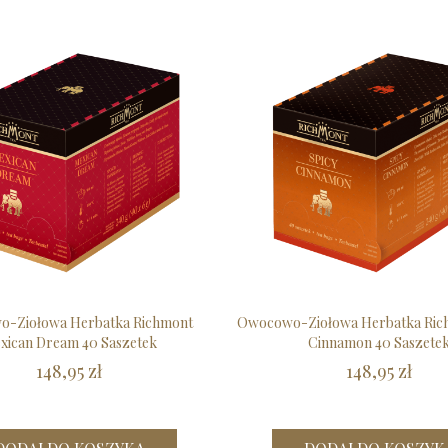
-Ziołowa Herbatka Richmont
Owocowo-Ziołowa Herbatka Ric
xican Dream 40 Saszetek
Cinnamon 40 Saszete
148,95 zł
148,95 zł