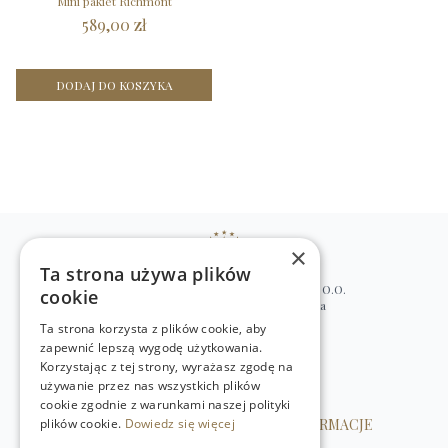
Mini pakiet Richmont
589,00 zł
DODAJ DO KOSZYKA
×
Ta strona używa plików
WILLIAM’S NATURAL PRODUCTS SP. Z O.O.
cookie
ul. Stawki 2, 00-193 Warszawa, Polska
Ta strona korzysta z plików cookie, aby
+48 (22) 875 91 35
zapewnić lepszą wygodę użytkowania.
kontakt@w-natural.pl
Korzystając z tej strony, wyrażasz zgodę na
Obsługa sklepu internetowego
używanie przez nas wszystkich plików
+48 798 349 435
cookie zgodnie z warunkami naszej polityki
plików cookie.
OBSŁUGA KLIENTA
Dowiedz się więcej
INFORMACJE