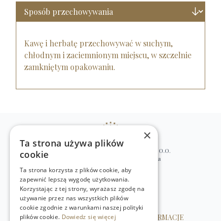
Kawę i herbatę przechowywać w suchym,
chłodnym i zaciemnionym miejscu, w szczelnie
zamkniętym opakowaniu.
×
Ta strona używa plików
WILLIAM’S NATURAL PRODUCTS SP. Z O.O.
cookie
ul. Stawki 2, 00-193 Warszawa, Polska
Ta strona korzysta z plików cookie, aby
+48 (22) 875 91 35
zapewnić lepszą wygodę użytkowania.
kontakt@w-natural.pl
Korzystając z tej strony, wyrażasz zgodę na
Obsługa sklepu internetowego
używanie przez nas wszystkich plików
+48 798 349 435
cookie zgodnie z warunkami naszej polityki
plików cookie.
OBSŁUGA KLIENTA
Dowiedz się więcej
INFORMACJE