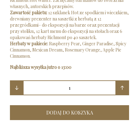
Richmont Hot Winter. Zachęcamy barmanów do tworzenia
własnych, autorskich przepisów.
Zawartość pakietu:
12 szklanek Hot ze spodkiem i wieczkiem,
drewniany prezenter na saszetki z herbatą z 12
przegródkami– do ekspozycji na barze oraz prezentacji
przy stoliku, 12 kart menu do ekspozycji na stołach oraz 6
opakowań herbaty Richmont po 40 saszetek.
Herbaty w pakiecie:
Raspberry Pear, Ginger Paradise, Spicy
Cinnamon, Mexican Dream, Rosemary Orange, Apple Pie
Cinnamon.
Najbliższa wysyłka jutro o 13:00
1
DODAJ DO KOSZYKA