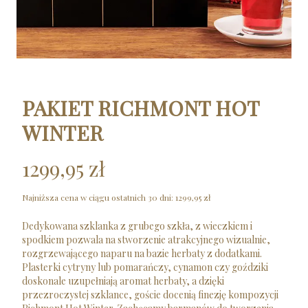
PAKIET RICHMONT HOT
WINTER
1299,95 zł
Najniższa cena w ciągu ostatnich 30 dni:
1299,95 zł
Dedykowana szklanka z grubego szkła, z wieczkiem i
spodkiem pozwala na stworzenie atrakcyjnego wizualnie,
rozgrzewającego naparu na bazie herbaty z dodatkami.
Plasterki cytryny lub pomarańczy, cynamon czy goździki
doskonale uzupełniają aromat herbaty, a dzięki
przezroczystej szklance, goście docenią finezję kompozycji