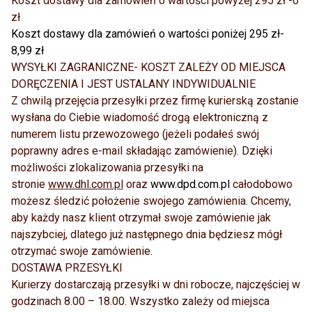
Koszt dostawy dla zamówień o wartości powyżej 295 zł -0
zł
Koszt dostawy dla zamówień o wartości poniżej 295 zł-
8,99 zł
WYSYŁKI ZAGRANICZNE- KOSZT ZALEŻY OD MIEJSCA
DORĘCZENIA I JEST USTALANY INDYWIDUALNIE
Z chwilą przejęcia przesyłki przez firmę kurierską zostanie
wysłana do Ciebie wiadomość drogą elektroniczną z
numerem listu przewozowego (jeżeli podałeś swój
poprawny adres e-mail składając zamówienie). Dzięki
możliwości zlokalizowania przesyłki na
stronie
www.dhl.com.pl
oraz
www.dpd.com.pl
całodobowo
możesz śledzić położenie swojego zamówienia. Chcemy,
aby każdy nasz klient otrzymał swoje zamówienie jak
najszybciej, dlatego już następnego dnia będziesz mógł
otrzymać swoje zamówienie.
DOSTAWA PRZESYŁKI
Kurierzy dostarczają przesyłki w dni robocze, najczęściej w
godzinach 8.00 – 18.00. Wszystko zależy od miejsca