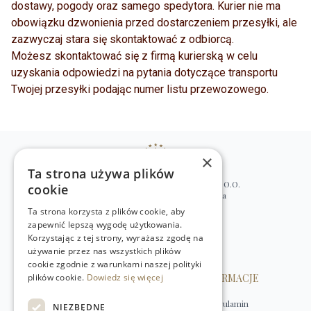
dostawy, pogody oraz samego spedytora. Kurier nie ma
obowiązku dzwonienia przed dostarczeniem przesyłki, ale
zazwyczaj stara się skontaktować z odbiorcą.
Możesz skontaktować się z firmą kurierską w celu
uzyskania odpowiedzi na pytania dotyczące transportu
Twojej przesyłki podając numer listu przewozowego.
×
Ta strona używa plików
WILLIAM’S NATURAL PRODUCTS SP. Z O.O.
cookie
ul. Stawki 2, 00-193 Warszawa, Polska
Ta strona korzysta z plików cookie, aby
+48 (22) 875 91 35
zapewnić lepszą wygodę użytkowania.
kontakt@w-natural.pl
Korzystając z tej strony, wyrażasz zgodę na
Obsługa sklepu internetowego
używanie przez nas wszystkich plików
+48 798 349 435
cookie zgodnie z warunkami naszej polityki
plików cookie.
OBSŁUGA KLIENTA
Dowiedz się więcej
INFORMACJE
Kontakt
Regulamin
NIEZBĘDNE