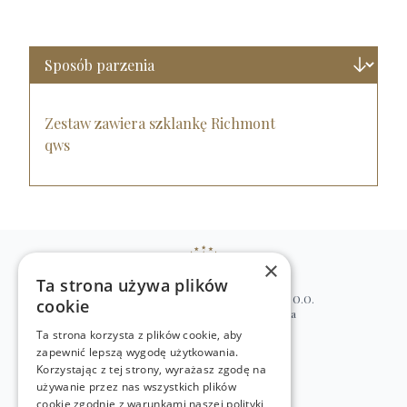
Zestaw zawiera szklankę Richmont
qws
×
Ta strona używa plików
WILLIAM’S NATURAL PRODUCTS SP. Z O.O.
cookie
ul. Stawki 2, 00-193 Warszawa, Polska
Ta strona korzysta z plików cookie, aby
+48 (22) 875 91 35
zapewnić lepszą wygodę użytkowania.
kontakt@w-natural.pl
Korzystając z tej strony, wyrażasz zgodę na
Obsługa sklepu internetowego
używanie przez nas wszystkich plików
+48 798 349 435
cookie zgodnie z warunkami naszej polityki