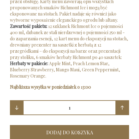
przez obsługę. Karty menu zawierają opis wszystkich
proponowanych smaków Richmont Ice i mogą być
eksponowane na stołach. Pakiet nadaje się również jako
wytworne wyposażenie eleganckiego ogrodu lub altany.
Zawartość pakietu:
12 szklanek Richmont Ice o pojemności
400 ml, dzbanek ze stali nierdzewnej o pojemności 250 ml -
do zaparzania esencji, 12 kart menu do ekspozycji na stołach,
drewniany prezenter na saszetki z herbatą z 12
przegródkami – do ekspozycji na barze oraz prezentacji
przy stoliku, 6 smaków herbaty Richmont po 40 saszetek:
Herbaty w pakiecie:
Apple Mint, Peach Lemon Star,
Blueberry Strawberry, Mango Maui, Green Peppermint,
Rosemary Orange.
Najbliższa wysyłka w poniedziałek o 13:00
1
DODAJ DO KOSZYKA