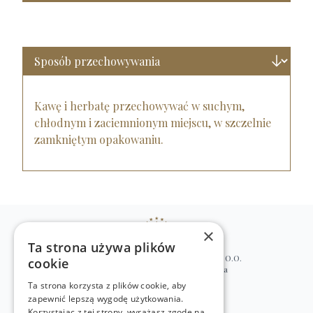
Kawę i herbatę przechowywać w suchym,
chłodnym i zaciemnionym miejscu, w szczelnie
zamkniętym opakowaniu.
×
Ta strona używa plików
WILLIAM’S NATURAL PRODUCTS SP. Z O.O.
cookie
ul. Stawki 2, 00-193 Warszawa, Polska
Ta strona korzysta z plików cookie, aby
+48 (22) 875 91 35
zapewnić lepszą wygodę użytkowania.
kontakt@w-natural.pl
Korzystając z tej strony, wyrażasz zgodę na