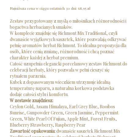
Najniższa cena w ciągu ostatnich 30 dni:
68,95 zł
Zestaw przygotowany z myślą o miłośnikach różnorodności i
bogactwa herbacianych smaków.
W komplecie znajduje się Richmont Mix Traditional, czyli
dwanaście wyjątkowych saszetek, które pozwalają odkrywać
pełnię aromatów herbat Richmont. To idealna propozycja dla
osób, które cenią zmianę, różnorodność i chcą poznać
charakter każdej z herbat premium.
Całość uzupełnia elegancki porcelanowy zestaw Richmont do
celebracji herbaty, który pozwala w pełni cieszyć się
rytuałem parzenia.
Kubek z dopasowanym wieczkiem utrzymuje idealną
temperaturę naparu, a naturalna korkowa podstawka
dodaje całości stylu i komfortu.
W zestawie znajdziesz:
Ceylon Gold, Assam Himalaya, Earl Grey Blue, Rooibos
Sunrise, Gunpowder Green, Green Jasmine, Peppermint
Green, White Pearl Of Fujian, Apple Mint, Forest Fruits,
Blueberry Strawberry, Raspberry Pear
Zawartość opakowania:
dwanaście saszetek Richmont Mix