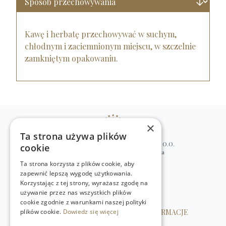
Kawę i herbatę przechowywać w suchym,
chłodnym i zaciemnionym miejscu, w szczelnie
zamkniętym opakowaniu.
×
Ta strona używa plików
WILLIAM’S NATURAL PRODUCTS SP. Z O.O.
cookie
ul. Stawki 2, 00-193 Warszawa, Polska
Ta strona korzysta z plików cookie, aby
+48 (22) 875 91 35
zapewnić lepszą wygodę użytkowania.
kontakt@w-natural.pl
Korzystając z tej strony, wyrażasz zgodę na
Obsługa sklepu internetowego
używanie przez nas wszystkich plików
+48 798 349 435
cookie zgodnie z warunkami naszej polityki
plików cookie.
OBSŁUGA KLIENTA
Dowiedz się więcej
INFORMACJE