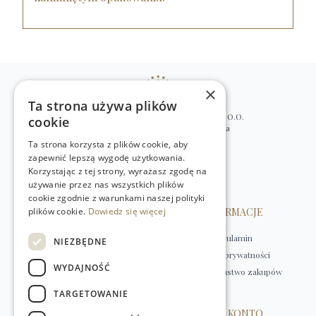
×
Ta strona używa plików
WILLIAM’S NATURAL PRODUCTS SP. Z O.O.
cookie
ul. Stawki 2, 00-193 Warszawa, Polska
Ta strona korzysta z plików cookie, aby
+48 (22) 875 91 35
zapewnić lepszą wygodę użytkowania.
kontakt@w-natural.pl
Korzystając z tej strony, wyrażasz zgodę na
Obsługa sklepu internetowego
używanie przez nas wszystkich plików
+48 798 349 435
cookie zgodnie z warunkami naszej polityki
plików cookie.
OBSŁUGA KLIENTA
Dowiedz się więcej
INFORMACJE
Kontakt
Regulamin
NIEZBĘDNE
Płatności
Polityka prywatności
WYDAJNOŚĆ
Dostawa
Bezpieczeństwo zakupów
Zwroty
TARGETOWANIE
HERBATY
MOJE KONTO