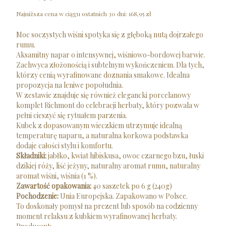
Najniższa cena w ciągu ostatnich 30 dni:
168,95 zł
Moc soczystych wiśni spotyka się z głęboką nutą dojrzałego
rumu.
Aksamitny napar o intensywnej, wiśniowo-bordowej barwie.
Zachwyca złożonością i subtelnym wykończeniem. Dla tych,
którzy cenią wyrafinowane doznania smakowe. Idealna
propozycja na leniwe popołudnia.
W zestawie znajduje się również elegancki porcelanowy
komplet Richmont do celebracji herbaty, który pozwala w
pełni cieszyć się rytuałem parzenia.
Kubek z dopasowanym wieczkiem utrzymuje idealną
temperaturę naparu, a naturalna korkowa podstawka
dodaje całości stylu i komfortu.
Składniki:
jabłko, kwiat hibiskusa, owoc czarnego bzu, łuski
dzikiej róży, liść jeżyny, naturalny aromat rumu, naturalny
aromat wiśni, wiśnia (1 %).
Zawartość opakowania:
40 saszetek po 6 g (240g)
Pochodzenie:
Unia Europejska. Zapakowano w Polsce.
To doskonały pomysł na prezent lub sposób na codzienny
moment relaksu z kubkiem wyrafinowanej herbaty.