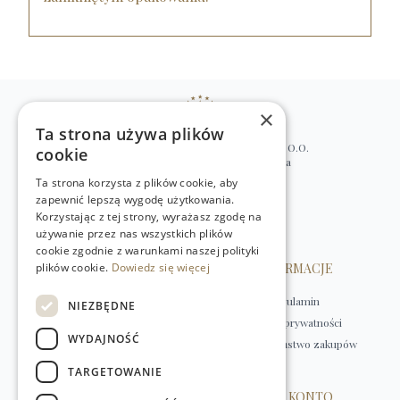
×
Ta strona używa plików
WILLIAM’S NATURAL PRODUCTS SP. Z O.O.
cookie
ul. Stawki 2, 00-193 Warszawa, Polska
Ta strona korzysta z plików cookie, aby
+48 (22) 875 91 35
zapewnić lepszą wygodę użytkowania.
kontakt@w-natural.pl
Korzystając z tej strony, wyrażasz zgodę na
Obsługa sklepu internetowego
używanie przez nas wszystkich plików
+48 798 349 435
cookie zgodnie z warunkami naszej polityki
plików cookie.
OBSŁUGA KLIENTA
Dowiedz się więcej
INFORMACJE
Kontakt
Regulamin
NIEZBĘDNE
Płatności
Polityka prywatności
WYDAJNOŚĆ
Dostawa
Bezpieczeństwo zakupów
Zwroty
TARGETOWANIE
HERBATY
MOJE KONTO