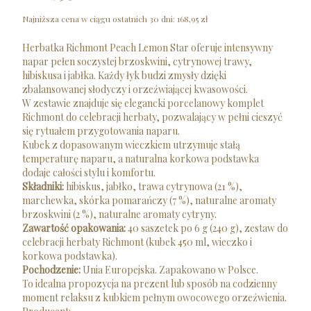
Najniższa cena w ciągu ostatnich 30 dni:
168,95 zł
Herbatka Richmont Peach Lemon Star oferuje intensywny
napar pełen soczystej brzoskwini, cytrynowej trawy,
hibiskusa i jabłka. Każdy łyk budzi zmysły dzięki
zbalansowanej słodyczy i orzeźwiającej kwasowości.
W zestawie znajduje się elegancki porcelanowy komplet
Richmont do celebracji herbaty, pozwalający w pełni cieszyć
się rytuałem przygotowania naparu.
Kubek z dopasowanym wieczkiem utrzymuje stałą
temperaturę naparu, a naturalna korkowa podstawka
dodaje całości stylu i komfortu.
Składniki:
hibiskus, jabłko, trawa cytrynowa (21 %),
marchewka, skórka pomarańczy (7 %), naturalne aromaty
brzoskwini (2 %), naturalne aromaty cytryny.
Zawartość opakowania:
40 saszetek po 6 g (240 g), zestaw do
celebracji herbaty Richmont (kubek 450 ml, wieczko i
korkowa podstawka).
Pochodzenie:
Unia Europejska. Zapakowano w Polsce.
To idealna propozycja na prezent lub sposób na codzienny
moment relaksu z kubkiem pełnym owocowego orzeźwienia.