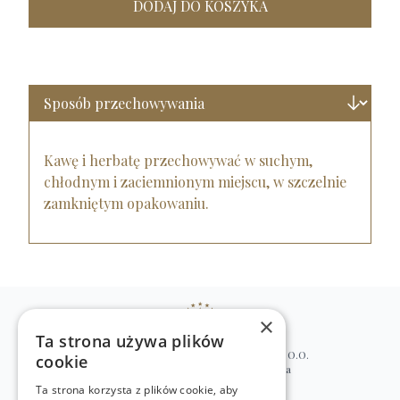
DODAJ DO KOSZYKA
Kawę i herbatę przechowywać w suchym,
chłodnym i zaciemnionym miejscu, w szczelnie
zamkniętym opakowaniu.
×
Ta strona używa plików
WILLIAM’S NATURAL PRODUCTS SP. Z O.O.
cookie
ul. Stawki 2, 00-193 Warszawa, Polska
Ta strona korzysta z plików cookie, aby
+48 (22) 875 91 35