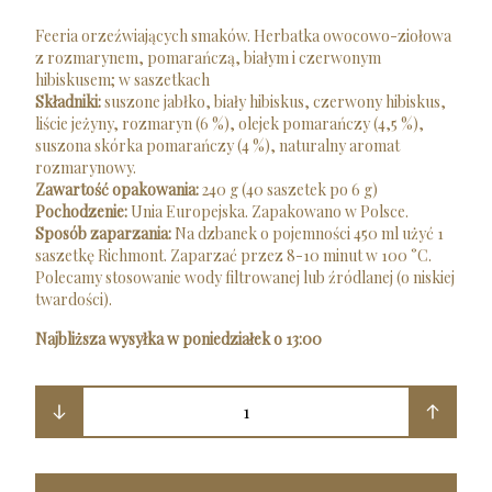
Feeria orzeźwiających smaków. Herbatka owocowo-ziołowa
z rozmarynem, pomarańczą, białym i czerwonym
hibiskusem; w saszetkach
Składniki:
suszone jabłko, biały hibiskus, czerwony hibiskus,
liście jeżyny, rozmaryn (6 %), olejek pomarańczy (4,5 %),
suszona skórka pomarańczy (4 %), naturalny aromat
rozmarynowy.
Zawartość opakowania:
240 g (40 saszetek po 6 g)
Pochodzenie:
Unia Europejska. Zapakowano w Polsce.
Sposób zaparzania:
Na dzbanek o pojemności 450 ml użyć 1
saszetkę Richmont. Zaparzać przez 8-10 minut w 100 °C.
Polecamy stosowanie wody filtrowanej lub źródlanej (o niskiej
twardości).
Najbliższa wysyłka w poniedziałek o 13:00
1