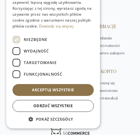
zapewnić lepszą wygodę użytkowania.
kontakt@w-natural.pl
Korzystając z tej strony, wyrażasz zgodę na
Obsługa sklepu internetowego
używanie przez nas wszystkich plików
+48 798 349 435
cookie zgodnie z warunkami naszej polityki
plików cookie.
OBSŁUGA KLIENTA
Dowiedz się więcej
INFORMACJE
Kontakt
Regulamin
NIEZBĘDNE
Płatności
Polityka prywatności
WYDAJNOŚĆ
Dostawa
Bezpieczeństwo zakupów
Zwroty
TARGETOWANIE
HERBATY
MOJE KONTO
FUNKCJONALNOŚĆ
Herbaty czarne
Zarejestruj się
AKCEPTUJ WSZYSTKIE
Herbaty rooibos
Moje zamówienia
Herbaty zielone i białe
Historia transakcji
Herbaty owocowe
ODRZUĆ WSZYSTKIE
Herbaty ziołowe
POKAŻ SZCZEGÓŁY