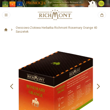
Owocowo-Ziołowa Herbatka Richmont Rosemary Orange 40
Saszetek