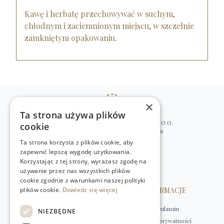
Kawę i herbatę przechowywać w suchym,
chłodnym i zaciemnionym miejscu, w szczelnie
zamkniętym opakowaniu.
×
Ta strona używa plików
WILLIAM’S NATURAL PRODUCTS SP. Z O.O.
cookie
ul. Stawki 2, 00-193 Warszawa, Polska
Ta strona korzysta z plików cookie, aby
+48 (22) 875 91 35
zapewnić lepszą wygodę użytkowania.
kontakt@w-natural.pl
Korzystając z tej strony, wyrażasz zgodę na
Obsługa sklepu internetowego
używanie przez nas wszystkich plików
+48 798 349 435
cookie zgodnie z warunkami naszej polityki
plików cookie.
OBSŁUGA KLIENTA
Dowiedz się więcej
INFORMACJE
Kontakt
Regulamin
NIEZBĘDNE
Płatności
Polityka prywatności