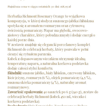
Najniższa cena w ciągu ostatnich 30 dni:
168,95 zł
Herbatka Richmont Rosemary Orange to wyjątkowa
kompozycja, w której słodycz suszonego jabłka i hibiskusa
spotyka się z aromatem rozmarynu oraz cytrusową
świeżością pomarańczy. Napar ma głęboki, owocowo-
ziołowy charakter, który pobudza zmysły i dodaje energii o
każdej porze dnia.
W zestawie znajduje się elegancki porcelanowy komplet
Richmont do celebracji herbaty, który pozwala w pełni
cieszyć się rytuałem parzenia.
Kubek z dopasowanym wieczkiem utrzymuje idealną
temperaturę naparu, a naturalna korkowa podstawka
dodaje całości stylu i komfortu.
Składniki:
suszone jabłko, biały hibiskus, czerwony hibiskus,
liście jeżyny, rozmaryn (6 %), olejek pomarańczy (4,5 %),
suszona skórka pomarańczy (4 %), naturalny aromat
rozmarynowy.
Zawartość opakowania:
40 saszetek po 6 g (240 g), zestaw do
celebracji herbaty Richmont (kubek 450 ml, wieczko i
korkowa podstawka).