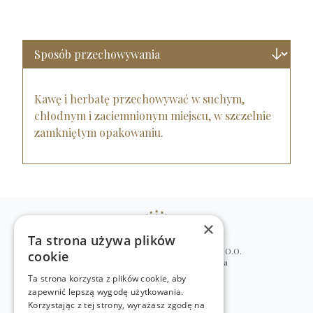
Kawę i herbatę przechowywać w suchym,
chłodnym i zaciemnionym miejscu, w szczelnie
zamkniętym opakowaniu.
×
Ta strona używa plików
WILLIAM’S NATURAL PRODUCTS SP. Z O.O.
cookie
ul. Stawki 2, 00-193 Warszawa, Polska
Ta strona korzysta z plików cookie, aby
+48 (22) 875 91 35
zapewnić lepszą wygodę użytkowania.
kontakt@w-natural.pl
Korzystając z tej strony, wyrażasz zgodę na
Obsługa sklepu internetowego