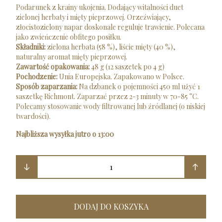
Podarunek z krainy ukojenia. Dodający witalności duet
zielonej herbaty i mięty pieprzowej. Orzeźwiający,
złocistozielony napar doskonale reguluje trawienie. Polecana
jako zwieńczenie obfitego posiłku.
Składniki:
zielona herbata (58 %), liście mięty (40 %),
naturalny aromat mięty pieprzowej.
Zawartość opakowania:
48 g (12 saszetek po 4 g)
Pochodzenie:
Unia Europejska. Zapakowano w Polsce.
Sposób zaparzania:
Na dzbanek o pojemności 450 ml użyć 1
saszetkę Richmont. Zaparzać przez 2-3 minuty w 70-85 °C.
Polecamy stosowanie wody filtrowanej lub źródlanej (o niskiej
twardości).
Najbliższa wysyłka jutro o 13:00
1
DODAJ DO KOSZYKA