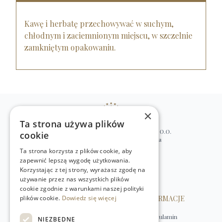
Kawę i herbatę przechowywać w suchym,
chłodnym i zaciemnionym miejscu, w szczelnie
zamkniętym opakowaniu.
×
Ta strona używa plików
WILLIAM’S NATURAL PRODUCTS SP. Z O.O.
cookie
ul. Stawki 2, 00-193 Warszawa, Polska
Ta strona korzysta z plików cookie, aby
+48 (22) 875 91 35
zapewnić lepszą wygodę użytkowania.
kontakt@w-natural.pl
Korzystając z tej strony, wyrażasz zgodę na
Obsługa sklepu internetowego
używanie przez nas wszystkich plików
+48 798 349 435
cookie zgodnie z warunkami naszej polityki
plików cookie.
OBSŁUGA KLIENTA
Dowiedz się więcej
INFORMACJE
Kontakt
Regulamin
NIEZBĘDNE