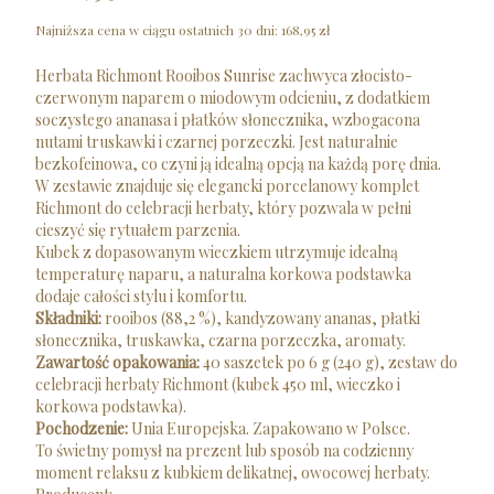
Najniższa cena w ciągu ostatnich 30 dni:
168,95 zł
Herbata Richmont Rooibos Sunrise zachwyca złocisto-
czerwonym naparem o miodowym odcieniu, z dodatkiem
soczystego ananasa i płatków słonecznika, wzbogacona
nutami truskawki i czarnej porzeczki. Jest naturalnie
bezkofeinowa, co czyni ją idealną opcją na każdą porę dnia.
W zestawie znajduje się elegancki porcelanowy komplet
Richmont do celebracji herbaty, który pozwala w pełni
cieszyć się rytuałem parzenia.
Kubek z dopasowanym wieczkiem utrzymuje idealną
temperaturę naparu, a naturalna korkowa podstawka
dodaje całości stylu i komfortu.
Składniki:
rooibos (88,2 %), kandyzowany ananas, płatki
słonecznika, truskawka, czarna porzeczka, aromaty.
Zawartość opakowania:
40 saszetek po 6 g (240 g), zestaw do
celebracji herbaty Richmont (kubek 450 ml, wieczko i
korkowa podstawka).
Pochodzenie:
Unia Europejska. Zapakowano w Polsce.
To świetny pomysł na prezent lub sposób na codzienny
moment relaksu z kubkiem delikatnej, owocowej herbaty.