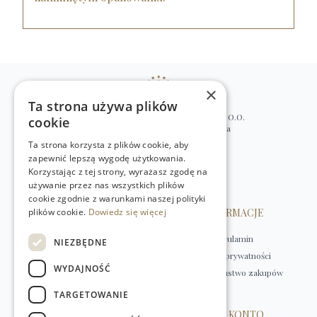
×
Ta strona używa plików
WILLIAM’S NATURAL PRODUCTS SP. Z O.O.
cookie
ul. Stawki 2, 00-193 Warszawa, Polska
Ta strona korzysta z plików cookie, aby
+48 (22) 875 91 35
zapewnić lepszą wygodę użytkowania.
kontakt@w-natural.pl
Korzystając z tej strony, wyrażasz zgodę na
Obsługa sklepu internetowego
używanie przez nas wszystkich plików
+48 798 349 435
cookie zgodnie z warunkami naszej polityki
plików cookie.
OBSŁUGA KLIENTA
Dowiedz się więcej
INFORMACJE
Kontakt
Regulamin
NIEZBĘDNE
Płatności
Polityka prywatności
WYDAJNOŚĆ
Dostawa
Bezpieczeństwo zakupów
Zwroty
TARGETOWANIE
HERBATY
MOJE KONTO