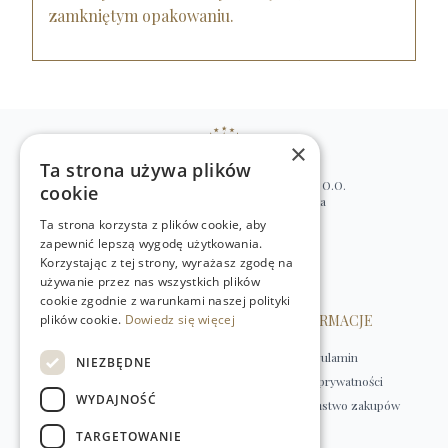
zamkniętym opakowaniu.
×
Ta strona używa plików
WILLIAM’S NATURAL PRODUCTS SP. Z O.O.
cookie
ul. Stawki 2, 00-193 Warszawa, Polska
Ta strona korzysta z plików cookie, aby
+48 (22) 875 91 35
zapewnić lepszą wygodę użytkowania.
kontakt@w-natural.pl
Korzystając z tej strony, wyrażasz zgodę na
Obsługa sklepu internetowego
używanie przez nas wszystkich plików
+48 798 349 435
cookie zgodnie z warunkami naszej polityki
plików cookie.
OBSŁUGA KLIENTA
Dowiedz się więcej
INFORMACJE
Kontakt
Regulamin
NIEZBĘDNE
Płatności
Polityka prywatności
WYDAJNOŚĆ
Dostawa
Bezpieczeństwo zakupów
Zwroty
TARGETOWANIE