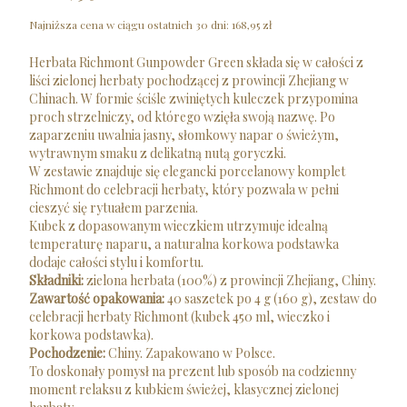
Najniższa cena w ciągu ostatnich 30 dni:
168,95 zł
Herbata Richmont Gunpowder Green składa się w całości z
liści zielonej herbaty pochodzącej z prowincji Zhejiang w
Chinach. W formie ściśle zwiniętych kuleczek przypomina
proch strzelniczy, od którego wzięła swoją nazwę. Po
zaparzeniu uwalnia jasny, słomkowy napar o świeżym,
wytrawnym smaku z delikatną nutą goryczki.
W zestawie znajduje się elegancki porcelanowy komplet
Richmont do celebracji herbaty, który pozwala w pełni
cieszyć się rytuałem parzenia.
Kubek z dopasowanym wieczkiem utrzymuje idealną
temperaturę naparu, a naturalna korkowa podstawka
dodaje całości stylu i komfortu.
Składniki:
zielona herbata (100%) z prowincji Zhejiang, Chiny.
Zawartość opakowania:
40 saszetek po 4 g (160 g), zestaw do
celebracji herbaty Richmont (kubek 450 ml, wieczko i
korkowa podstawka).
Pochodzenie:
Chiny. Zapakowano w Polsce.
To doskonały pomysł na prezent lub sposób na codzienny
moment relaksu z kubkiem świeżej, klasycznej zielonej