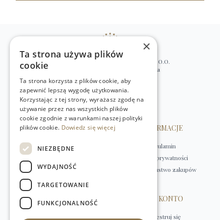
×
Ta strona używa plików
WILLIAM’S NATURAL PRODUCTS SP. Z O.O.
cookie
ul. Stawki 2, 00-193 Warszawa, Polska
Ta strona korzysta z plików cookie, aby
+48 (22) 875 91 35
zapewnić lepszą wygodę użytkowania.
kontakt@w-natural.pl
Korzystając z tej strony, wyrażasz zgodę na
Obsługa sklepu internetowego
używanie przez nas wszystkich plików
+48 798 349 435
cookie zgodnie z warunkami naszej polityki
plików cookie.
OBSŁUGA KLIENTA
Dowiedz się więcej
INFORMACJE
Kontakt
Regulamin
NIEZBĘDNE
Płatności
Polityka prywatności
WYDAJNOŚĆ
Dostawa
Bezpieczeństwo zakupów
Zwroty
TARGETOWANIE
HERBATY
MOJE KONTO
FUNKCJONALNOŚĆ
Herbaty czarne
Zarejestruj się