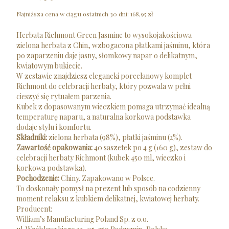
Najniższa cena w ciągu ostatnich 30 dni:
168,95 zł
Herbata Richmont Green Jasmine to wysokojakościowa
zielona herbata z Chin, wzbogacona płatkami jaśminu, która
po zaparzeniu daje jasny, słomkowy napar o delikatnym,
kwiatowym bukiecie.
W zestawie znajdziesz elegancki porcelanowy komplet
Richmont do celebracji herbaty, który pozwala w pełni
cieszyć się rytuałem parzenia.
Kubek z dopasowanym wieczkiem pomaga utrzymać idealną
temperaturę naparu, a naturalna korkowa podstawka
dodaje stylu i komfortu.
Składniki:
zielona herbata (98%), płatki jaśminu (2%).
Zawartość opakowania:
40 saszetek po 4 g (160 g), zestaw do
celebracji herbaty Richmont (kubek 450 ml, wieczko i
korkowa podstawka).
Pochodzenie:
Chiny. Zapakowano w Polsce.
To doskonały pomysł na prezent lub sposób na codzienny
moment relaksu z kubkiem delikatnej, kwiatowej herbaty.
Producent:
William’s Manufacturing Poland Sp. z o.o.