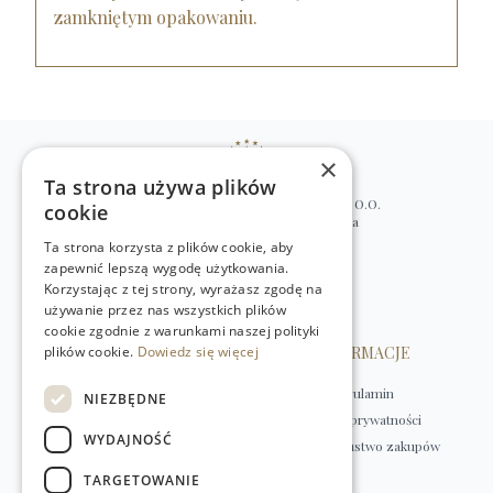
zamkniętym opakowaniu.
×
Ta strona używa plików
WILLIAM’S NATURAL PRODUCTS SP. Z O.O.
cookie
ul. Stawki 2, 00-193 Warszawa, Polska
Ta strona korzysta z plików cookie, aby
+48 (22) 875 91 35
zapewnić lepszą wygodę użytkowania.
kontakt@w-natural.pl
Korzystając z tej strony, wyrażasz zgodę na
Obsługa sklepu internetowego
używanie przez nas wszystkich plików
+48 798 349 435
cookie zgodnie z warunkami naszej polityki
plików cookie.
OBSŁUGA KLIENTA
Dowiedz się więcej
INFORMACJE
Kontakt
Regulamin
NIEZBĘDNE
Płatności
Polityka prywatności
WYDAJNOŚĆ
Dostawa
Bezpieczeństwo zakupów
Zwroty
TARGETOWANIE