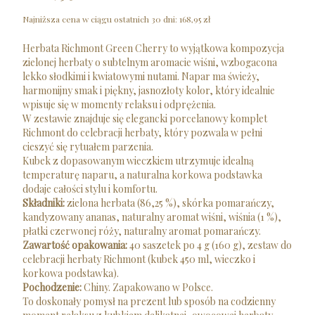
Najniższa cena w ciągu ostatnich 30 dni:
168,95 zł
Herbata Richmont Green Cherry to wyjątkowa kompozycja
zielonej herbaty o subtelnym aromacie wiśni, wzbogacona
lekko słodkimi i kwiatowymi nutami. Napar ma świeży,
harmonijny smak i piękny, jasnozłoty kolor, który idealnie
wpisuje się w momenty relaksu i odprężenia.
W zestawie znajduje się elegancki porcelanowy komplet
Richmont do celebracji herbaty, który pozwala w pełni
cieszyć się rytuałem parzenia.
Kubek z dopasowanym wieczkiem utrzymuje idealną
temperaturę naparu, a naturalna korkowa podstawka
dodaje całości stylu i komfortu.
Składniki:
zielona herbata (86,25 %), skórka pomarańczy,
kandyzowany ananas, naturalny aromat wiśni, wiśnia (1 %),
płatki czerwonej róży, naturalny aromat pomarańczy.
Zawartość opakowania:
40 saszetek po 4 g (160 g), zestaw do
celebracji herbaty Richmont (kubek 450 ml, wieczko i
korkowa podstawka).
Pochodzenie:
Chiny. Zapakowano w Polsce.
To doskonały pomysł na prezent lub sposób na codzienny