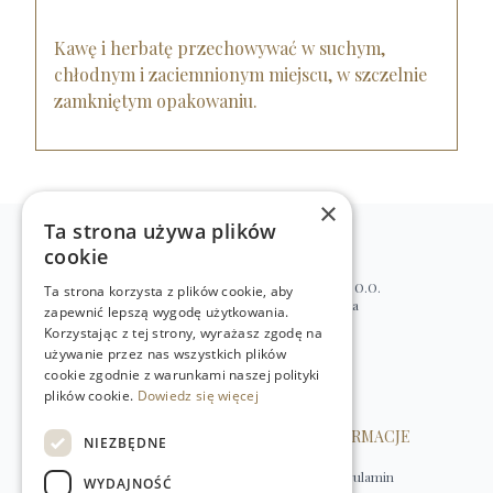
Kawę i herbatę przechowywać w suchym,
chłodnym i zaciemnionym miejscu, w szczelnie
zamkniętym opakowaniu.
×
Ta strona używa plików
cookie
WILLIAM’S NATURAL PRODUCTS SP. Z O.O.
Ta strona korzysta z plików cookie, aby
ul. Stawki 2, 00-193 Warszawa, Polska
zapewnić lepszą wygodę użytkowania.
+48 (22) 875 91 35
Korzystając z tej strony, wyrażasz zgodę na
używanie przez nas wszystkich plików
kontakt@w-natural.pl
cookie zgodnie z warunkami naszej polityki
Obsługa sklepu internetowego
plików cookie.
Dowiedz się więcej
+48 798 349 435
OBSŁUGA KLIENTA
INFORMACJE
NIEZBĘDNE
Kontakt
Regulamin
WYDAJNOŚĆ