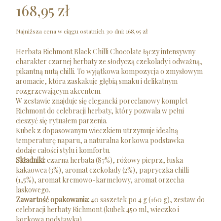
168,95 zł
Najniższa cena w ciągu ostatnich 30 dni:
168,95 zł
Herbata Richmont Black Chilli Chocolate łączy intensywny
charakter czarnej herbaty ze słodyczą czekolady i odważną,
pikantną nutą chilli. To wyjątkowa kompozycja o zmysłowym
aromacie, która zaskakuje głębią smaku i delikatnym
rozgrzewającym akcentem.
W zestawie znajduje się elegancki porcelanowy komplet
Richmont do celebracji herbaty, który pozwala w pełni
cieszyć się rytuałem parzenia.
Kubek z dopasowanym wieczkiem utrzymuje idealną
temperaturę naparu, a naturalna korkowa podstawka
dodaje całości stylu i komfortu.
Składniki:
czarna herbata (87%), różowy pieprz, łuska
kakaowca (3%), aromat czekolady (2%), papryczka chilli
(1,5%), aromat kremowo-karmelowy, aromat orzecha
laskowego.
Zawartość opakowania:
40 saszetek po 4 g (160 g), zestaw do
celebracji herbaty Richmont (kubek 450 ml, wieczko i
korkowa podstawka).