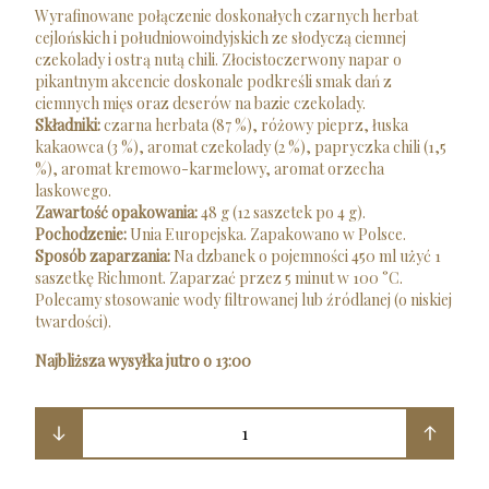
Wyrafinowane połączenie doskonałych czarnych herbat
cejlońskich i południowoindyjskich ze słodyczą ciemnej
czekolady i ostrą nutą chili. Złocistoczerwony napar o
pikantnym akcencie doskonale podkreśli smak dań z
ciemnych mięs oraz deserów na bazie czekolady.
Składniki:
czarna herbata (87 %), różowy pieprz, łuska
kakaowca (3 %), aromat czekolady (2 %), papryczka chili (1,5
%), aromat kremowo-karmelowy, aromat orzecha
laskowego.
Zawartość opakowania:
48 g (12 saszetek po 4 g).
Pochodzenie:
Unia Europejska. Zapakowano w Polsce.
Sposób zaparzania:
Na dzbanek o pojemności 450 ml użyć 1
saszetkę Richmont. Zaparzać przez 5 minut w 100 °C.
Polecamy stosowanie wody filtrowanej lub źródlanej (o niskiej
twardości).
Najbliższa wysyłka jutro o 13:00
1