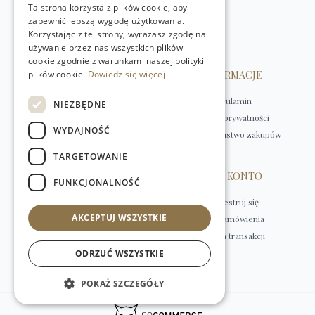
Ta strona korzysta z plików cookie, aby
+48 (22) 875 91 35
zapewnić lepszą wygodę użytkowania.
kontakt@w-natural.pl
Korzystając z tej strony, wyrażasz zgodę na
Obsługa sklepu internetowego
używanie przez nas wszystkich plików
+48 798 349 435
cookie zgodnie z warunkami naszej polityki
plików cookie.
OBSŁUGA KLIENTA
Dowiedz się więcej
INFORMACJE
Kontakt
Regulamin
NIEZBĘDNE
Płatności
Polityka prywatności
WYDAJNOŚĆ
Dostawa
Bezpieczeństwo zakupów
Zwroty
TARGETOWANIE
HERBATY
MOJE KONTO
FUNKCJONALNOŚĆ
Herbaty czarne
Zarejestruj się
AKCEPTUJ WSZYSTKIE
Herbaty rooibos
Moje zamówienia
Herbaty zielone i białe
Historia transakcji
Herbaty owocowe
ODRZUĆ WSZYSTKIE
Herbaty ziołowe
POKAŻ SZCZEGÓŁY