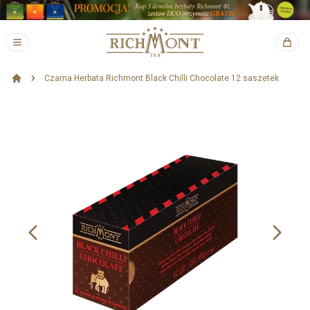
Czarna Herbata Richmont Black Chilli Chocolate 12 saszetek