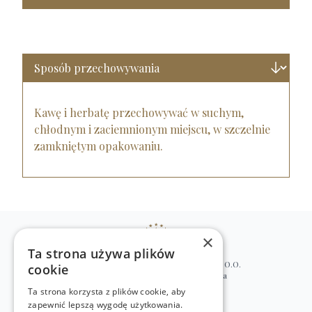
Kawę i herbatę przechowywać w suchym,
chłodnym i zaciemnionym miejscu, w szczelnie
zamkniętym opakowaniu.
×
Ta strona używa plików
WILLIAM’S NATURAL PRODUCTS SP. Z O.O.
cookie
ul. Stawki 2, 00-193 Warszawa, Polska
Ta strona korzysta z plików cookie, aby
+48 (22) 875 91 35
zapewnić lepszą wygodę użytkowania.
kontakt@w-natural.pl