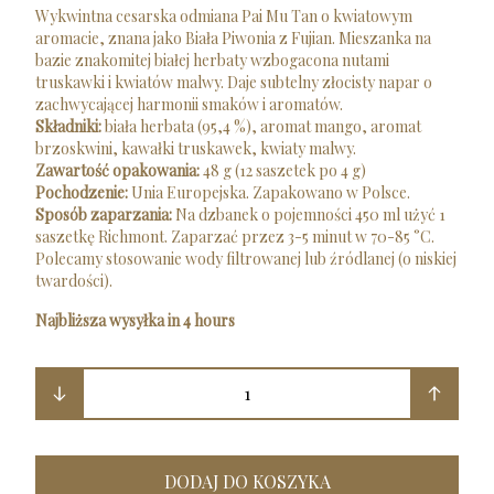
Wykwintna cesarska odmiana Pai Mu Tan o kwiatowym
aromacie, znana jako Biała Piwonia z Fujian. Mieszanka na
bazie znakomitej białej herbaty wzbogacona nutami
truskawki i kwiatów malwy. Daje subtelny złocisty napar o
zachwycającej harmonii smaków i aromatów.
Składniki:
biała herbata (95,4 %), aromat mango, aromat
brzoskwini, kawałki truskawek, kwiaty malwy.
Zawartość opakowania:
48 g (12 saszetek po 4 g)
Pochodzenie:
Unia Europejska. Zapakowano w Polsce.
Sposób zaparzania:
Na dzbanek o pojemności 450 ml użyć 1
saszetkę Richmont. Zaparzać przez 3-5 minut w 70-85 °C.
Polecamy stosowanie wody filtrowanej lub źródlanej (o niskiej
twardości).
Najbliższa wysyłka in 4 hours
1
DODAJ DO KOSZYKA